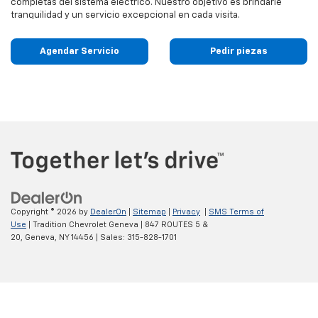
completas del sistema eléctrico. Nuestro objetivo es brindarle
tranquilidad y un servicio excepcional en cada visita.
Agendar Servicio
Pedir piezas
Copyright © 2026
by
DealerOn
|
Sitemap
|
Privacy
|
SMS Terms of
Use
| Tradition Chevrolet Geneva
|
847 ROUTES 5 &
20,
Geneva,
NY
14456
| Sales:
315-828-1701